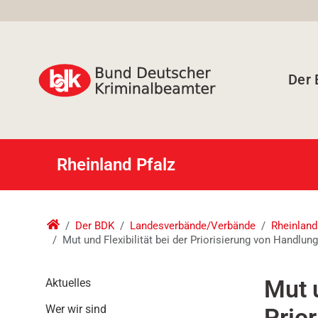
Der
Rheinland Pfalz
Der BDK
Landesverbände/Verbände
Rheinland
Mut und Flexibilität bei der Priorisierung von Handlung
N
Mut u
Aktuelles
a
Wer wir sind
Prio
v