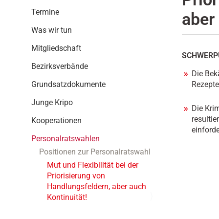
i
Termine
aber 
g
a
Was wir tun
t
i
Mitgliedschaft
SCHWERP
o
Bezirksverbände
n
Die Bek
Grundsatzdokumente
Rezepte
Junge Kripo
Die Kri
resulti
Kooperationen
einforde
Personalratswahlen
Positionen zur Personalratswahl
Mut und Flexibilität bei der
Priorisierung von
Handlungsfeldern, aber auch
Kontinuität!