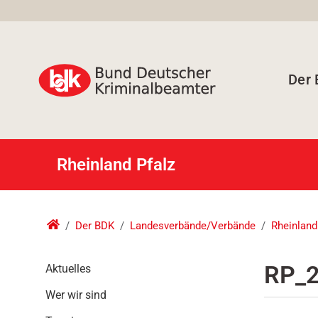
Der
Rheinland Pfalz
Der BDK
Landesverbände/Verbände
Rheinland
N
RP_2
Aktuelles
a
Wer wir sind
v
i