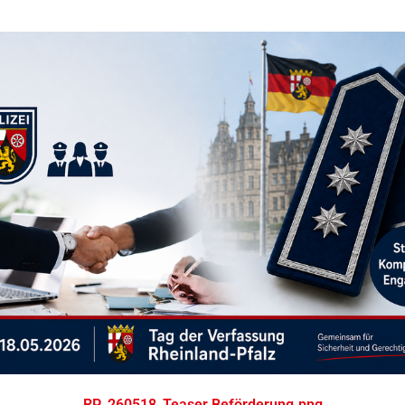
RP_260518_Teaser Beförderung.png