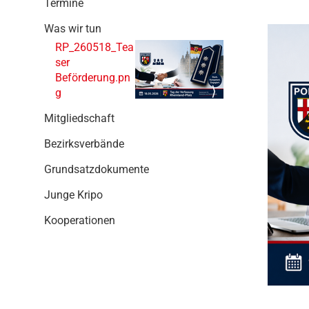
Termine
g
a
Was wir tun
t
RP_260518_Tea
i
ser
o
Beförderung.pn
n
g
Mitgliedschaft
Bezirksverbände
Grundsatzdokumente
Junge Kripo
Kooperationen