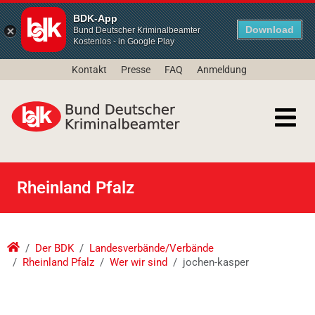
BDK-App
Download
Bund Deutscher Kriminalbeamter
Kostenlos - in Google Play
Kontakt
Presse
FAQ
Anmeldung
Rheinland Pfalz
Der BDK
Landesverbände/Verbände
Rheinland Pfalz
Wer wir sind
jochen-kasper