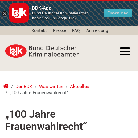
BDK-App
Download
Bund Deutscher Kriminalbeamter
Kostenlos - in Google Play
Kontakt
Presse
FAQ
Anmeldung
Der BDK
Was wir tun
Aktuelles
„100 Jahre Frauenwahlrecht“
„100 Jahre
Frauenwahlrecht“