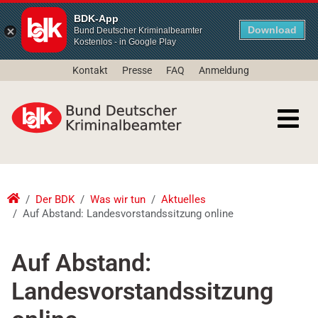
BDK-App
Download
Bund Deutscher Kriminalbeamter
Kostenlos - in Google Play
Kontakt
Presse
FAQ
Anmeldung
Der BDK
Was wir tun
Aktuelles
Auf Abstand: Landesvorstandssitzung online
Auf Abstand:
Landesvorstandssitzung