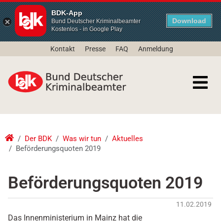
BDK-App
Download
Bund Deutscher Kriminalbeamter
Kostenlos - in Google Play
Kontakt
Presse
FAQ
Anmeldung
Der BDK
Was wir tun
Aktuelles
Beförderungsquoten 2019
Beförderungsquoten 2019
11.02.2019
Das Innenministerium in Mainz hat die