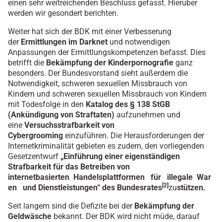
einen sehr weitreichenden Beschluss gefasst. Hierüber
werden wir gesondert berichten.
Weiter hat sich der BDK mit einer Verbesserung
der
Ermittlungen im Darknet
und notwendigen
Anpassungen der Ermittlungskompetenzen befasst. Dies
betrifft die
Bekämpfung der Kinderpornografie
ganz
besonders. Der Bundesvorstand sieht außerdem die
Notwendigkeit, schweren sexuellen Missbrauch von
Kindern und schweren sexuellen Missbrauch von Kindern
mit Todesfolge in den
Katalog des § 138 StGB
(Ankündigung von Straftaten)
aufzunehmen und
eine
Versuchsstrafbarkeit von
Cybergrooming
einzuführen. Die Herausforderungen der
Internetkriminalität gebieten es zudem, den vorliegenden
Gesetzentwurf
„Einführung einer eigenständigen
Strafbarkeit für das Betreiben von
internetbasierten Handelsplattformen für illegale War
[2]
en und Dienstleistungen“ des Bundesrates
zu
stützen.
Seit langem sind die Defizite bei der
Bekämpfung der
Geldwäsche
bekannt. Der BDK wird nicht müde, darauf