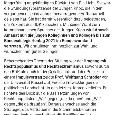
längerfristig angekündigten Rücktritt von Pia Licht. Sie war
die Gründungsvorsitzende der Jungen Kripo, die in den
vergangenen sechs Jahren hervorragende Aufbauarbeit
geleistet hat. Sie hat damit wesentlich dazu beigetragen,
die Zukunft des BDK zu sichern. Mit seiner Wahl zum
kommissarischen Sprecher der Jungen Kripo wird
Anosch
Amanat nun die jungen Kolleginnen und Kollegen bis zum
Bundesdelegiertentag 2021 im Bundesvorstand
vertreten.
Wir gratulieren ihm herzlich zur Wahl und
wünschen ihm gutes Gelingen!
Beherrschendes Thema der Sitzung war der
Umgang mit
Rechtspopulismus und Rechtsextremismus
sowohl durch
den BDK als auch in der Gesellschaft und der Polizei. In
einem
Impulsvortrag
zeigte
Prof. Wolfgang Schröder
von
der Universität Kassel auf, wie die Entwicklungen der
politischen Landschaft in den letzten Jahren verliefen. Er
richtete den Blick auf die Basiserzählungen von
Rechtspopulisten: „Wir“ gegen „die da oben“ und „Wir“
gegen „die da draußen“. Daraus erwachse auch die
Strategie, das Vertrauen in die Sicherheitsbehörden
systematisch zu erschüttern, die Bevölkerung zu