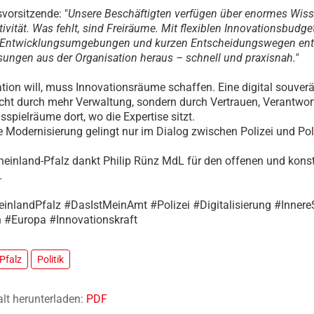
svorsitzende: "
Unsere Beschäftigten verfügen über enormes Wis
ivität. Was fehlt, sind Freiräume. Mit flexiblen Innovationsbudge
Entwicklungsumgebungen und kurzen Entscheidungswegen ent
ösungen aus der Organisation heraus – schnell und praxisnah."
tion will, muss Innovationsräume schaffen. Eine digital souverä
icht durch mehr Verwaltung, sondern durch Vertrauen, Verantwo
sspielräume dort, wo die Expertise sitzt.
le Modernisierung gelingt nur im Dialog zwischen Polizei und Poli
einland-Pfalz dankt Philip Rünz MdL für den offenen und konst
.
nlandPfalz #DasIstMeinAmt #Polizei #Digitalisierung #InnereS
 #Europa #Innovationskraft
Pfalz
Politik
alt herunterladen:
PDF