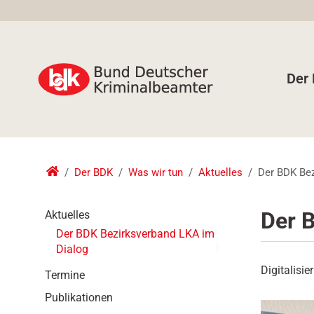
Der
Der BDK
Was wir tun
Aktuelles
Der BDK Bez
N
Der 
Aktuelles
a
Der BDK Bezirksverband LKA im
v
Dialog
i
Digitalisi
g
Termine
a
Publikationen
t