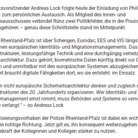
svorsitzender Andreas Lock folgte heute der Einladung von Phi
zum persönlichen Austausch. Als Mitglied des Innen- und
nsausschusses verbindet Rünz zwei Politikfelder, die in der Praxi
hören – genau diese Schnittstelle stand im Mittelpunkt.
i Rheinland-Pfalz ist über Schengen, Eurodac, EES und VIS längst
en europäischen Identitäts- und Migrationsmanagements. Das 
rukturen, leistungsfähige Technik und eine durchgängig vernet
sarchitektur. Dazu gehört, biometrische Daten künftig direkt vor 
n und unmittelbar mit den europäischen Systemen abzugleiche
it braucht digitale Fähigkeiten dort, wo sie entsteht: im Einsatz.
n nicht europäische Sicherheitsarchitektur denken und zugleich 
rukturen des 20. Jahrhunderts organisieren. Wer Identitäts- und
smanagement ernst nimmt, muss Behörden und Systeme so verne
 verlangt."
– so Andreas Lock
lisierungsvorhaben der Polizei Rheinland-Pfalz ist dabei ein wich
die richtige Richtung. Jetzt gilt es, ihn konsequent weiterzugehen
skraft der Kolleginnen und Kollegen stärker zu nutzen.