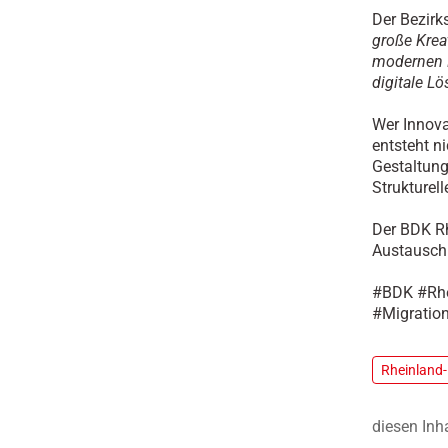
Der Bezirk
große Kreat
modernen 
digitale L
Wer Innova
entsteht n
Gestaltung
Strukturel
Der BDK Rh
Austausch
#BDK #Rhei
#Migration
Rheinland-
diesen Inh