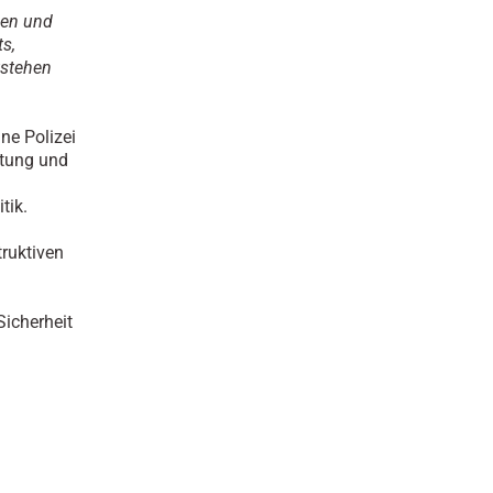
sen und
ts,
stehen
ne Polizei
rtung und
tik.
ruktiven
icherheit