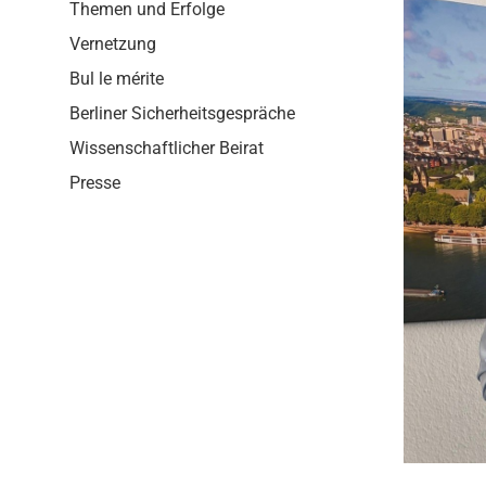
i
Themen und Erfolge
o
Vernetzung
n
Bul le mérite
Berliner Sicherheitsgespräche
Wissenschaftlicher Beirat
Presse