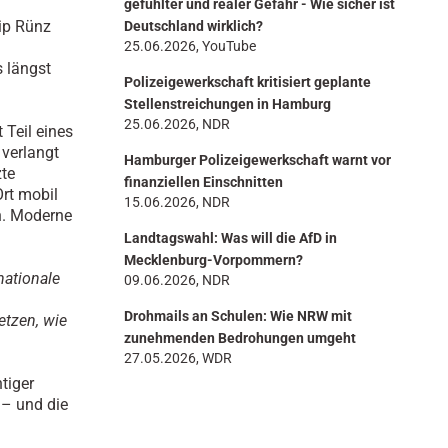
gefühlter und realer Gefahr - Wie sicher ist
lip Rünz
Deutschland wirklich?
25.06.2026, YouTube
s längst
Polizeigewerkschaft kritisiert geplante
Stellenstreichungen in Hamburg
25.06.2026, NDR
 Teil eines
verlangt
Hamburger Polizeigewerkschaft warnt vor
zte
finanziellen Einschnitten
Ort mobil
15.06.2026, NDR
n. Moderne
Landtagswahl: Was will die AfD in
Mecklenburg-Vorpommern?
nationale
09.06.2026, NDR
Drohmails an Schulen: Wie NRW mit
tzen, wie
zunehmenden Bedrohungen umgeht
27.05.2026, WDR
tiger
 – und die