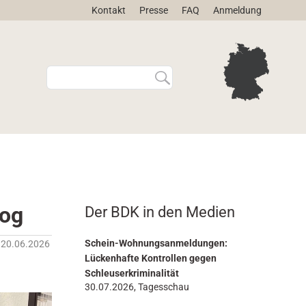
Kontakt
Presse
FAQ
Anmeldung
W
E
e
r
b
w
s
e
i
i
t
t
e
e
d
r
u
t
r
e
log
Der BDK in den Medien
c
S
h
u
s
c
Schein-Wohnungsanmeldungen:
20.06.2026
u
h
Lückenhafte Kontrollen gegen
c
e
Schleuserkriminalität
h
…
30.07.2026, Tagesschau
e