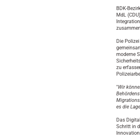
BDK-Bezirk
MdL (CDU) 
Integratio
zusammenge
Die Polize
gemeinsam
moderne St
Sicherheit
zu erfasse
Polizeiarbe
"
Wir könne
Behördenst
Migration
es die Lage
Das Digita
Schritt in 
Innovation