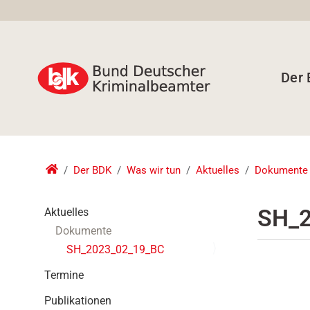
Der
Der BDK
Was wir tun
Aktuelles
Dokumente
N
SH_2
Aktuelles
a
Dokumente
v
SH_2023_02_19_BC
i
g
Termine
a
t
Publikationen