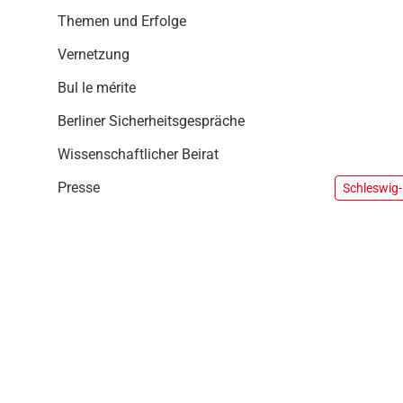
i
Themen und Erfolge
o
n
Vernetzung
Bul le mérite
Berliner Sicherheitsgespräche
Wissenschaftlicher Beirat
Presse
Schleswig-