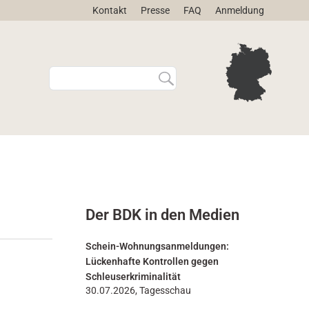
Kontakt
Presse
FAQ
Anmeldung
W
E
e
r
b
w
s
e
i
i
t
t
e
e
d
r
u
t
r
e
Der BDK in den Medien
c
S
h
u
s
c
Schein-Wohnungsanmeldungen:
u
h
Lückenhafte Kontrollen gegen
c
e
Schleuserkriminalität
h
…
30.07.2026, Tagesschau
e