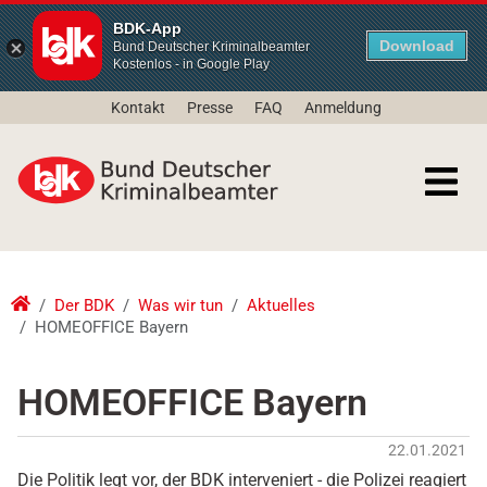
BDK-App
Download
Bund Deutscher Kriminalbeamter
Kostenlos - in Google Play
Kontakt
Presse
FAQ
Anmeldung
Der BDK
Was wir tun
Aktuelles
HOMEOFFICE Bayern
HOMEOFFICE Bayern
22.01.2021
Die Politik legt vor, der BDK interveniert - die Polizei reagiert