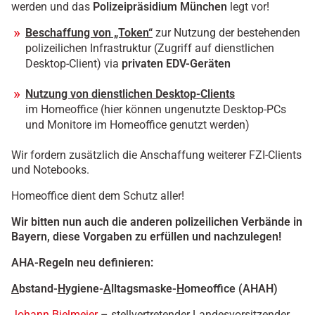
werden und das
Polizeipräsidium München
legt vor!
Beschaffung von „Token“
zur Nutzung der bestehenden
polizeilichen Infrastruktur (Zugriff auf dienstlichen
Desktop-Client) via
privaten EDV-Geräten
Nutzung von dienstlichen Desktop-Clients
im Homeoffice (hier können ungenutzte Desktop-PCs
und Monitore im Homeoffice genutzt werden)
Wir fordern zusätzlich die Anschaffung weiterer FZI-Clients
und Notebooks.
Homeoffice dient dem Schutz aller!
Wir bitten nun auch die anderen polizeilichen Verbände in
Bayern, diese Vorgaben zu erfüllen und nachzulegen!
AHA-Regeln neu definieren:
A
bstand-
H
ygiene-
A
lltagsmaske-
H
omeoffice (AHA
H
)
Johann Bielmeier
– stellvertretender Landesvorsitzender