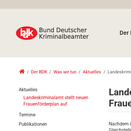
Der
Der BDK
Was wir tun
Aktuelles
Landeskrimi
N
Lande
Aktuelles
a
Landeskriminalamt stellt neuen
Fraue
v
Frauenförderplan auf
i
g
Termine
a
Nachdem im
Publikationen
t
Gleichstel