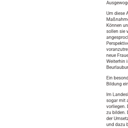
Ausgewoge
Um diese A
Maßnahmen
Können unt
sollen sie
angesproch
Perspektiv
voranzutre
neue Frauen
Weiterhin i
Beurlaubu
Ein besond
Bildung ei
Im Landes
sogar mit 
vorliegen.
zu bilden.
der Umset
und dazu b