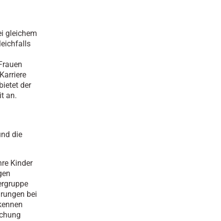
i gleichem
eichfalls
Frauen
Karriere
ietet der
t an.
und die
re Kinder
gen
dergruppe
hrungen bei
kennen
uchung