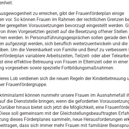
nheit.
usgewogenheit zu erreichen, gibt der Frauenförderplan einige
 vor. So können Frauen im Rahmen der rechtlichen Grenzen be
er geregelten Voraussetzungen bevorzugt eingestellt werden. Gl
 von ihren Vorgesetzten gezielt auf die Besetzung offener Stellen
en werden. In Personalführungsgesprächen sollen gerade den 
en aufgezeigt werden, sich beruflich weiterzuentwickeln und die 
iben. Um die Vereinbarkeit von Familie und Beruf zu verbessern b
förderplan variablere Arbeitszeiten, Teilzeit- oder aber Telearbei
st eine effektive Betreuung von Frauen in Elternzeit oder in einer
ng vorgesehen sowie spezielle Fortbildungsmaßnahmen.
eres Lob verdienen sich die neuen Regeln der Kinderbetreuung 
ner Frauenfördergruppe.
kriminalamt können nunmehr unsere Frauen im Ausnahmefall ih
auf die Dienststelle bringen, wenn die geforderten Voraussetzun
 Darüber hinaus bietet sich jetzt die Möglichkeit, eine Frauenför
 Diese soll gemeinsam mit der Gleichstellungsbeauftragten Erfa
zung dieses Förderplanes sammeln, neue Herausforderungen er
eitragen, dass sich immer mehr Frauen mit familiärer Beanspr