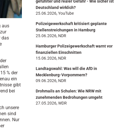
gefühlter und realer Gefahr - Wie sicher ist
Deutschland wirklich?
25.06.2026, YouTube
Polizeigewerkschaft kritisiert geplante
g aus
Stellenstreichungen in Hamburg
zur
25.06.2026, NDR
r das
e
Hamburger Polizeigewerkschaft warnt vor
finanziellen Einschnitten
15.06.2026, NDR
 der
allen
Landtagswahl: Was will die AfD in
 15 % der
Mecklenburg-Vorpommern?
genau ein
09.06.2026, NDR
tnisse gibt
rend bei
Drohmails an Schulen: Wie NRW mit
zunehmenden Bedrohungen umgeht
27.05.2026, WDR
ich unsere
nen sind
nnen. Nur
ner