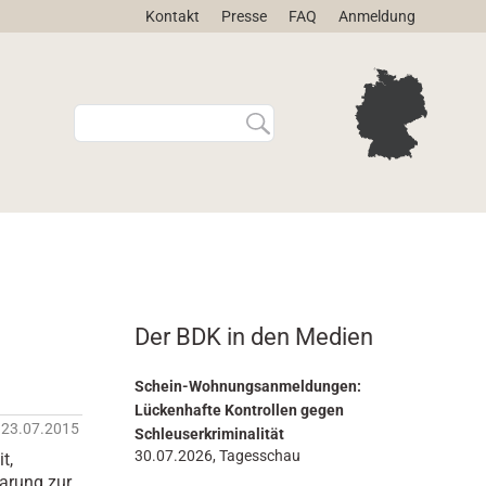
Kontakt
Presse
FAQ
Anmeldung
W
E
e
r
b
w
s
e
i
i
t
t
e
e
d
r
u
t
r
e
Der BDK in den Medien
c
S
h
u
s
c
Schein-Wohnungsanmeldungen:
u
h
Lückenhafte Kontrollen gegen
23.07.2015
c
e
Schleuserkriminalität
h
…
30.07.2026, Tagesschau
t,
e
arung zur