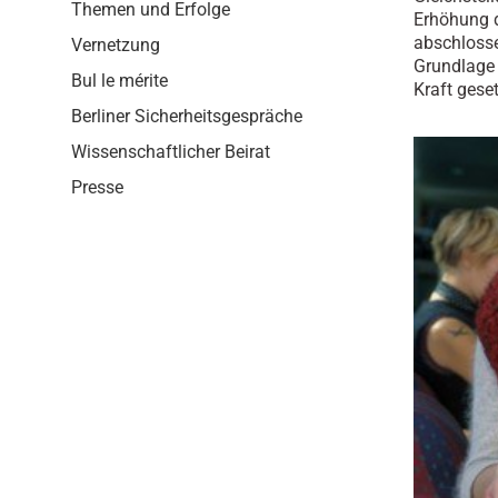
i
Themen und Erfolge
Erhöhung d
o
abschlosse
Vernetzung
n
Grundlage 
Bul le mérite
Kraft geset
Berliner Sicherheitsgespräche
Wissenschaftlicher Beirat
Presse