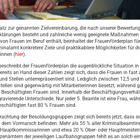
tz zur genannten Zielvereinbarung, die nach unserer Bewertun
klärungen besteht und zahlreiche wenig geeignete Maßnahmen 
von Frauen im Beruf enthält, beinhaltet der Frauenförderplan fü
inalamt konkretere Ziele und praktikablere Möglichkeiten für di
innen (
hier
).
eschreibt der Frauenförderplan die augenblickliche Situation in
ereits an Hand dieser Zahlen zeigt sich, dass die Frauen in fast 
und Stellen unterrepräsentiert sind. Lediglich zwischen 12,5 und
Stellen sind gegenwärtig mit Mitarbeiterinnen besetzt, während 
ler Beschäftigten Frauen sind. Innerhalb der Beschäftigungsverhäl
gravierende Unterschiede. Nur jeder 5. Beamte ist eine Frau, wäh
eschäftigten fast 80 % Frauen sind.
trachtung der Besoldungsgruppen zeigt sich bereits jetzt, dass s
 dem Vormarsch befinden. Mehr als 55 % aller Kriminalbeamtin
 Hauptkommissarinnen und etwa 20 % Ober- oder Hauptmeisteri
tzenämtern der jeweiligen Laufbahngruppen fehlt es an solch ei