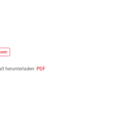
hsen
alt herunterladen:
PDF