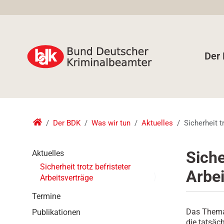
Der
Der BDK
Was wir tun
Aktuelles
Sicherheit t
N
Siche
Aktuelles
a
Sicherheit trotz befristeter
Arbei
v
Arbeitsverträge
i
g
Termine
a
Das Thema 
Publikationen
t
die tatsäc