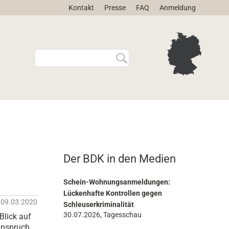
Kontakt
Presse
FAQ
Anmeldung
W
E
e
r
b
w
s
e
i
i
t
t
e
e
d
r
u
t
r
e
Der BDK in den Medien
c
S
h
u
s
c
Schein-Wohnungsanmeldungen:
u
h
Lückenhafte Kontrollen gegen
09.03.2020
c
e
Schleuserkriminalität
h
…
30.07.2026, Tagesschau
Blick auf
e
Anspruch