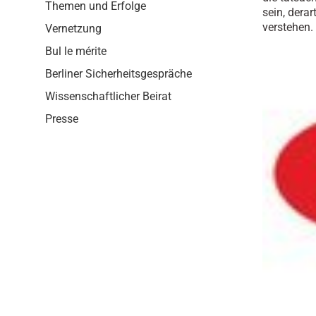
i
Themen und Erfolge
sein, dera
o
verstehen.
Vernetzung
n
Bul le mérite
Berliner Sicherheitsgespräche
Wissenschaftlicher Beirat
Presse