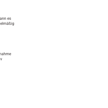
kann es
egelmäßig
aßnahme
iv