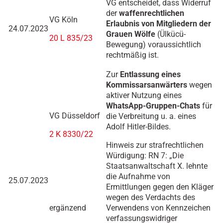
VG entscheidet, dass Widerruf
der
waffenrechtlichen
VG Köln
Erlaubnis von Mitgliedern der
24.07.2023
Grauen Wölfe
(Ülkücü-
20 L 835/23
Bewegung) voraussichtlich
rechtmäßig ist.
Zur
Entlassung eines
Kommissarsanwärters
wegen
aktiver Nutzung eines
WhatsApp-Gruppen-Chats
für
VG Düsseldorf
die Verbreitung u. a. eines
Adolf Hitler-Bildes.
2 K 8330/22
Hinweis zur strafrechtlichen
Würdigung: RN 7: „Die
Staatsanwaltschaft X. lehnte
die Aufnahme von
25.07.2023
Ermittlungen gegen den Kläger
wegen des Verdachts des
ergänzend
Verwendens von Kennzeichen
verfassungswidriger