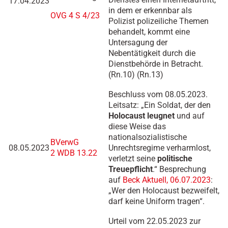
17.04.2023
in dem er erkennbar als
OVG 4 S 4/23
Polizist polizeiliche Themen
behandelt, kommt eine
Untersagung der
Nebentätigkeit durch die
Dienstbehörde in Betracht.
(Rn.10) (Rn.13)
Beschluss vom 08.05.2023.
Leitsatz: „Ein Soldat, der den
Holocaust leugnet
und auf
diese Weise das
nationalsozialistische
BVerwG
08.05.2023
Unrechtsregime verharmlost,
2 WDB 13.22
verletzt seine
politische
Treuepflicht
.“ Besprechung
auf
Beck Aktuell, 06.07.2023
:
„Wer den Holocaust bezweifelt,
darf keine Uniform tragen“.
Urteil vom 22.05.2023 zur