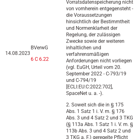
Vorratsdatenspeicherung nicht
von vornherein entgegensteht -
die Voraussetzungen
hinsichtlich der Bestimmtheit
und Normenklarheit der
Regelung, der zulässigen
Zwecke sowie der weiteren
BVerwG
inhaltlichen und
14.08.2023
verfahrensmäßigen
6 C 6.22
Anforderungen nicht vorliegen
(vgl. EuGH, Urteil vom 20.
September 2022 - C-793/19
und C-794/19
[ECLI:EU:C:2022:702],
SpaceNet u. a. -).
2. Soweit sich die in § 175
Abs. 1 Satz 1 i. V. m. § 176
Abs. 3 und 4 Satz 2 und 3 TKG
(§ 113a Abs. 1 Satz 1 i. V. m. §
113b Abs. 3 und 4 Satz 2 und
3 TKG a. F.) geregelte Pflicht