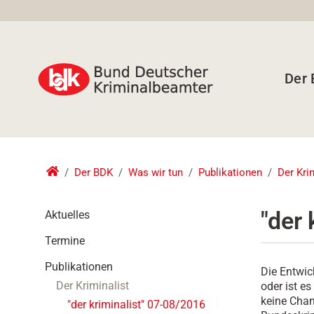
Der
Der BDK
Was wir tun
Publikationen
Der Kri
N
"der 
Aktuelles
a
Termine
v
i
Publikationen
Die Entwic
g
Der Kriminalist
oder ist e
a
keine Cha
t
"der kriminalist" 07-08/2016