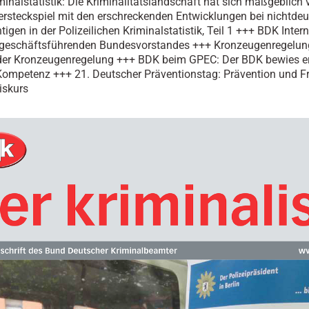
inalstatistik: Die Kriminalitätslandschaft hat sich maßgeblich 
rsteckspiel mit den erschreckenden Entwicklungen bei nichtde
igen in der Polizeilichen Kriminalstatistik, Teil 1 +++ BDK Intern
 geschäftsführenden Bundesvorstandes +++ Kronzeugenregelung
der Kronzeugenregelung +++ BDK beim GPEC: Der BDK bewies er
Kompetenz +++ 21. Deutscher Präventionstag: Prävention und Fr
iskurs