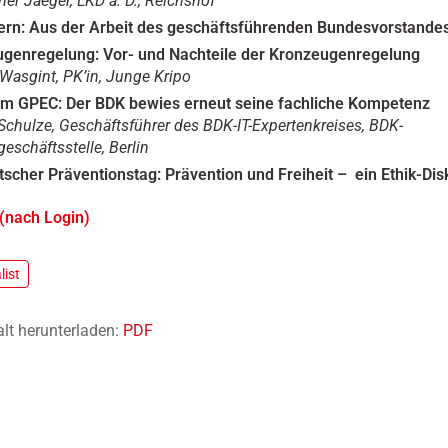
ner Jaeger, LKD a. D., Reichshof
ern: Aus der Arbeit des geschäftsführenden Bundesvorstande
genregelung: Vor- und Nachteile der Kronzeugenregelung
 Wasgint, PK’in, Junge Kripo
m GPEC: Der BDK bewies erneut seine fachliche Kompetenz
Schulze, Geschäftsführer des BDK-IT-Expertenkreises, BDK-
eschäftsstelle, Berlin
tscher Präventionstag: Prävention und Freiheit – ein Ethik-Dis
(nach Login)
list
alt herunterladen:
PDF