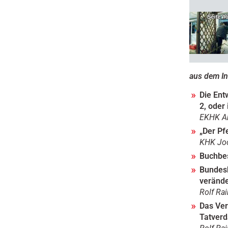
aus dem In
Die Ent
2, oder 
EKHK An
„Der Pf
KHK Joc
Buchbes
Bundesk
verände
Rolf Rai
Das Ver
Tatverdä