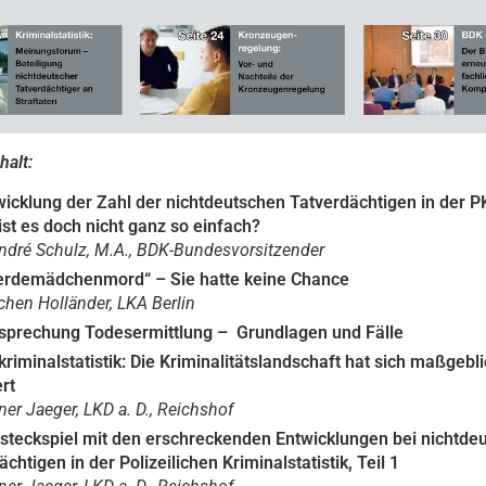
halt:
wicklung der Zahl der nichtdeutschen Tatverdächtigen in der PK
ist es doch
nicht ganz so einfach?
dré Schulz, M.A., BDK-Bundesvorsitzender
erdemädchenmord“ – Sie hatte keine Chance
hen Holländer, LKA Berlin
prechung Todesermittlung – Grundlagen und Fälle
riminalstatistik: Die Kriminalitätslandschaft hat sich maßgebl
rt
ner Jaeger, LKD a. D., Reichshof
steckspiel mit den erschreckenden Entwicklungen bei nichtde
chtigen in der Polizeilichen Kriminalstatistik, Teil 1