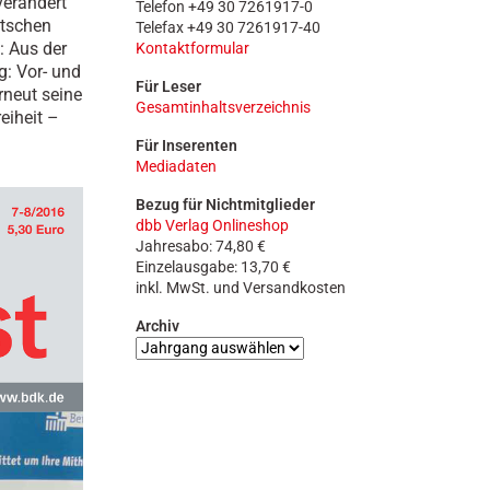
verändert
Telefon +49 30 7261917-0
n
utschen
Telefax +49 30 7261917-40
: Aus der
Kontaktformular
: Vor- und
Für Leser
neut seine
Gesamtinhaltsverzeichnis
eiheit –
Für Inserenten
Mediadaten
Bezug für Nichtmitglieder
dbb Verlag Onlineshop
Jahresabo: 74,80 €
Einzelausgabe: 13,70 €
inkl. MwSt. und Versandkosten
Archiv