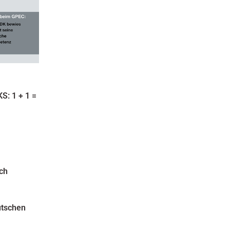
S: 1 + 1 =
ich
utschen