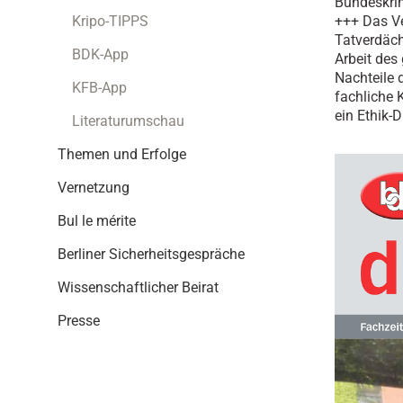
Bundeskrim
i
+++ Das Ve
Kripo-TIPPS
o
Tatverdächt
n
BDK-App
Arbeit des
Nachteile 
KFB-App
fachliche 
ein Ethik-D
Literaturumschau
Themen und Erfolge
Vernetzung
Bul le mérite
Berliner Sicherheitsgespräche
Wissenschaftlicher Beirat
Presse