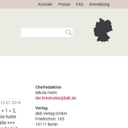
Kontakt
Presse
FAQ
Anmeldung
W
E
e
r
b
w
s
e
i
i
t
t
e
e
d
r
u
t
r
e
Chefredaktion
c
S
Nikola Hahn
h
u
der.kriminalist@bdk.de
s
c
13.07.2016
u
h
Verlag
+ 1 = 2,
dbb Verlag GmbH
c
e
ie hatte
Friedrichstr. 165
h
…
lle +++
10117 Berlin
e