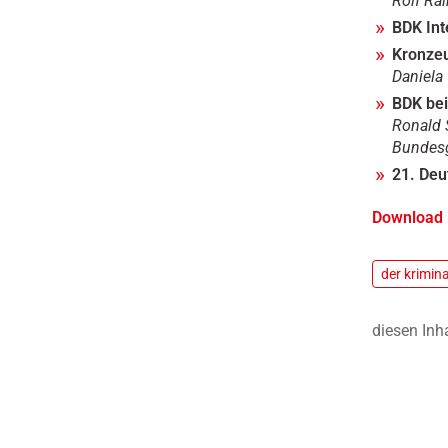
Rolf Rai
BDK Int
Kronzeu
Daniela
BDK bei
Ronald 
Bundesg
21. Deu
Download 
der krimina
diesen Inh