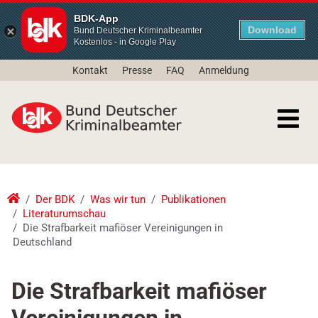
BDK-App
Download
Bund Deutscher Kriminalbeamter
Kostenlos - in Google Play
Kontakt
Presse
FAQ
Anmeldung
Der BDK
Was wir tun
Publikationen
Literaturumschau
Die Strafbarkeit mafiöser Vereinigungen in
Deutschland
Die Strafbarkeit mafiöser