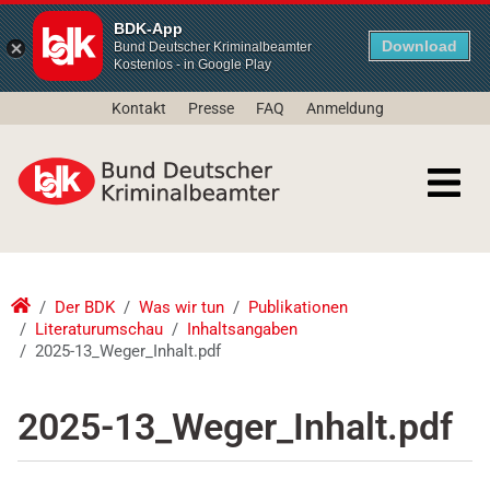
BDK-App
Download
Bund Deutscher Kriminalbeamter
Kostenlos - in Google Play
Kontakt
Presse
FAQ
Anmeldung
Der BDK
Was wir tun
Publikationen
Literaturumschau
Inhaltsangaben
2025-13_Weger_Inhalt.pdf
2025-13_Weger_Inhalt.pdf