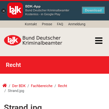
BDK-App
Download
Bund Deutscher Kriminalbeamter
Kostenlos - in Google Play
Kontakt
Presse
FAQ
Anmeldung
Recht
Der BDK
Fachbereiche
Recht
Strand.jpg
Strand.jpg