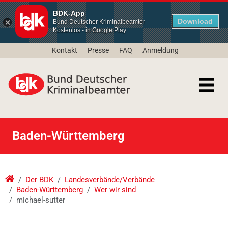
BDK-App
Download
Bund Deutscher Kriminalbeamter
Kostenlos - in Google Play
Kontakt
Presse
FAQ
Anmeldung
Baden-Württemberg
Der BDK
Landesverbände/Verbände
Baden-Württemberg
Wer wir sind
michael-sutter