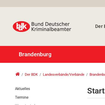
Der
Brandenburg
Der BDK
Landesverbände/Verbände
Brandenb
N
Start
Aktuelles
a
Termine
v
i