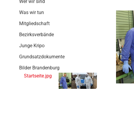
Wer wir sind
g
a
Was wir tun
t
i
Mitgliedschaft
o
Bezirksverbände
n
Junge Kripo
Grundsatzdokumente
Bilder Brandenburg
Startseite.jpg