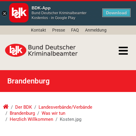
BDK-App
Download
Bund Deutscher Kriminalbeamter
Kostenlos - in Google Play
Kontakt
Presse
FAQ
Anmeldung
Brandenburg
Der BDK
Landesverbände/Verbände
Brandenburg
Was wir tun
Herzlich Willkommen
Kosten.jpg