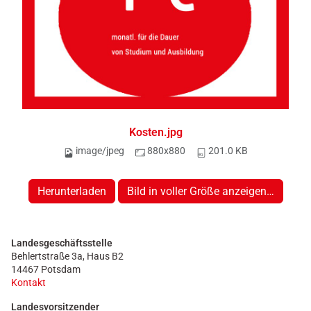
Kosten.jpg
image/jpeg
880x880
201.0 KB
Herunterladen
Bild in voller Größe anzeigen…
Landesgeschäftsstelle
Behlertstraße 3a, Haus B2
14467 Potsdam
Kontakt
Landesvorsitzender