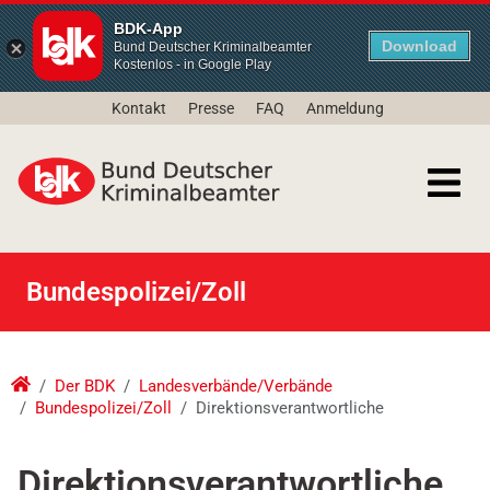
BDK-App
Download
Bund Deutscher Kriminalbeamter
Kostenlos - in Google Play
Kontakt
Presse
FAQ
Anmeldung
Bundespolizei/Zoll
Der BDK
Landesverbände/Verbände
Bundespolizei/Zoll
Direktionsverantwortliche
Direktionsverantwortliche