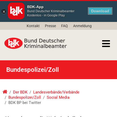
BDK-App
Download
Bund Deutscher Kriminalbeamter
Kostenlos - in Google Play
Kontakt
Presse
FAQ
Anmeldung
Bundespolizei/Zoll
Der BDK
Landesverbände/Verbände
Bundespolizei/Zoll
Social Media
BDK BP bei Twitter