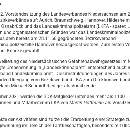
A
e 2. Vorstands­sitzung des Landesverbandes Niedersachsen am 
Bezirksverbände auf: Aurich, Braunschweig, Hannover, Hildesheim
 Osnabrück und das Landeskriminalpolizeiamt (LKPA - später: 
n und organisatorischen Gründen war das Landeskriminalpoli
us dem bereits am 28.11.68 gegründeten Bezirksverband
inalpolizeistelle Hannover herausgelöst worden. Zum ersten V
ner Knocke gewählt.
ovellierung des Niedersächsischen Gefahrenabwehrgesetzes im
gte Umbenennung in „Landeskriminalamt“, entsprechend auch i
rband Landeskriminalamt". Die Umstrukturierungen des Jahres 
nden Übergang vom Bezirksverband LKA zum Direktionsverban
 Hans-Michael Schmidt-Riediger als Vorsitzender.
ber 2021 werden die BDK-Mitglieder unter den mehr als 1100
rinnen und Mitarbeiter im LKA von
Martin Hoffmann
als Vorsitz
e der Aktivitäten sind zurzeit die Erarbeitung einer Strategie z
gewinnung im Bereich der Tarifbeschäftigten, besonders mit Blic