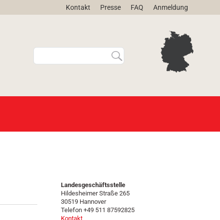
Kontakt
Presse
FAQ
Anmeldung
W
E
e
r
b
w
s
e
i
i
t
t
e
e
d
r
u
t
r
e
c
S
h
u
s
c
u
h
Landesgeschäftsstelle
Hildesheimer Straße 265
c
e
30519 Hannover
h
…
Telefon +49 511 87592825
e
Kontakt