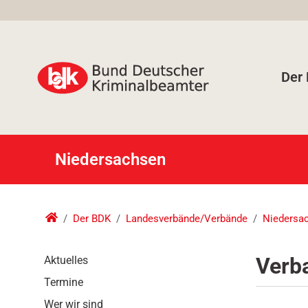
Der
Niedersachsen
Der BDK
Landesverbände/Verbände
Niedersa
N
Verb
Aktuelles
a
Termine
v
i
Wer wir sind