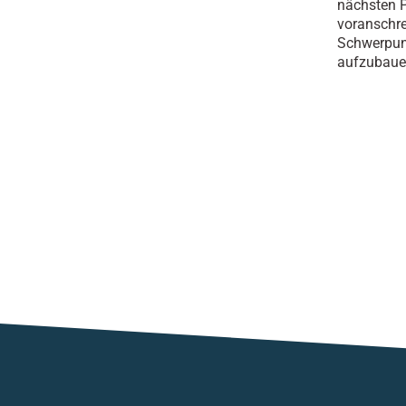
nächsten P
voranschre
Schwerpunk
aufzubauen