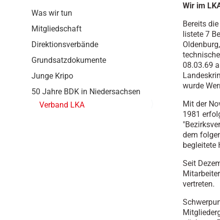
Wir im LK
g
Was wir tun
a
Bereits di
t
Mitgliedschaft
listete 7 
i
Direktionsverbände
Oldenburg,
o
technische
n
Grundsatzdokumente
08.03.69 a
Landeskrim
Junge Kripo
wurde Wer
50 Jahre BDK in Niedersachsen
Mit der N
Verband LKA
1981 erfol
"Bezirksve
dem folge
begleitete
Seit Dezem
Mitarbeite
vertreten.
Schwerpunkt
Mitglieder