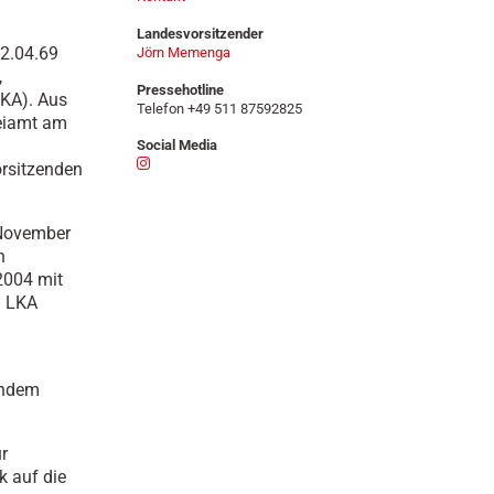
n
Landesvorsitzender
22.04.69
Jörn Memenga
,
Pressehotline
LKA). Aus
Telefon +49 511 87592825
zeiamt am
Social Media
orsitzenden
 November
n
2004 mit
d LKA
endem
ur
k auf die