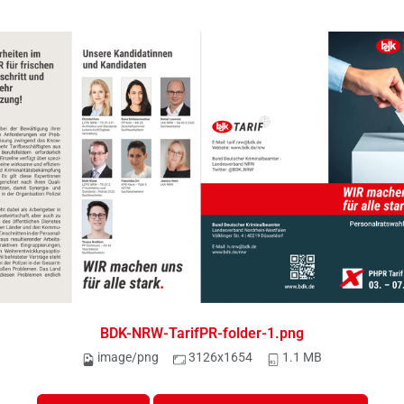
BDK-NRW-TarifPR-folder-1.png
image/png
3126x1654
1.1 MB