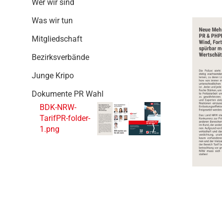
Wer wir sind
g
a
Was wir tun
t
i
Mitgliedschaft
o
Bezirksverbände
n
Junge Kripo
Dokumente PR Wahl
BDK-NRW-
TarifPR-folder-
1.png