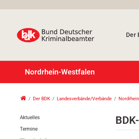
Der
Nordrhein-Westfalen
Der BDK
Landesverbände/Verbände
Nordrhein
N
BDK-
Aktuelles
a
Termine
v
i