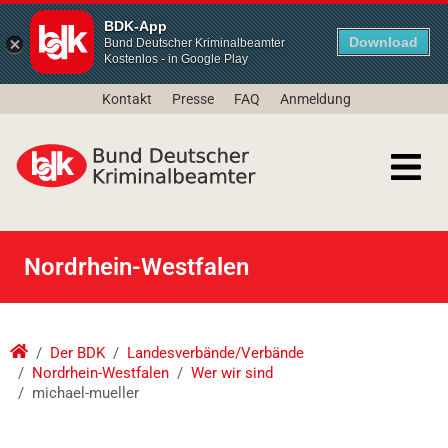
BDK-App
Download
Bund Deutscher Kriminalbeamter
Kostenlos - in Google Play
Kontakt
Presse
FAQ
Anmeldung
Nordrhein-Westfalen
Der BDK
Landesverbände/Verbände
Nordrhein-Westfalen
Wer wir sind
michael-mueller