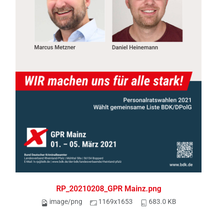
RP_20210208_GPR Mainz.png
image/png
1169x1653
683.0 KB