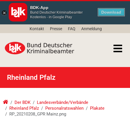
BDK-App
Download
Bund Deutscher Kriminalbeamter
Kostenlos - in Google Play
Kontakt
Presse
FAQ
Anmeldung
Rheinland Pfalz
Der BDK
Landesverbände/Verbände
Rheinland Pfalz
Personalratswahlen
Plakate
RP_20210208_GPR Mainz.png