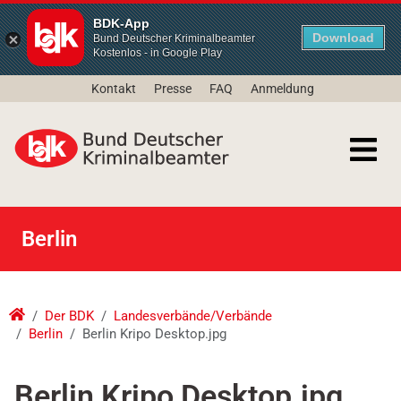
BDK-App
Download
Bund Deutscher Kriminalbeamter
Kostenlos - in Google Play
Kontakt
Presse
FAQ
Anmeldung
Berlin
Der BDK
Landesverbände/Verbände
Berlin
Berlin Kripo Desktop.jpg
Berlin Kripo Desktop.jpg