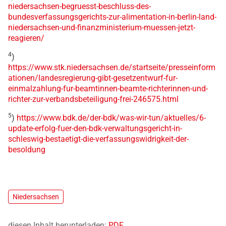
niedersachsen-begruesst-beschluss-des-
bundesverfassungsgerichts-zur-alimentation-in-berlin-land-
niedersachsen-und-finanzministerium-muessen-jetzt-
reagieren/
4
)
https://www.stk.niedersachsen.de/startseite/presseinform
ationen/landesregierung-gibt-gesetzentwurf-fur-
einmalzahlung-fur-beamtinnen-beamte-richterinnen-und-
richter-zur-verbandsbeteiligung-frei-246575.html
5
)
https://www.bdk.de/der-bdk/was-wir-tun/aktuelles/6-
update-erfolg-fuer-den-bdk-verwaltungsgericht-in-
schleswig-bestaetigt-die-verfassungswidrigkeit-der-
besoldung
Niedersachsen
diesen Inhalt herunterladen:
PDF