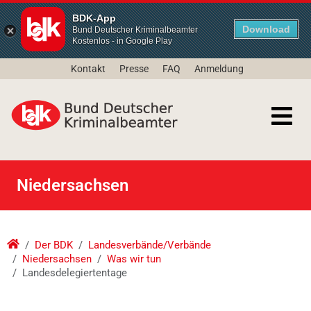
BDK-App
Download
Bund Deutscher Kriminalbeamter
Kostenlos - in Google Play
Kontakt
Presse
FAQ
Anmeldung
Niedersachsen
Der BDK
Landesverbände/Verbände
Niedersachsen
Was wir tun
Landesdelegiertentage