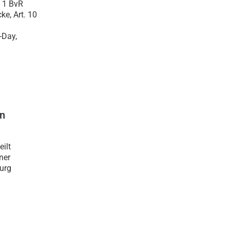
. 1 BvR
ke, Art. 10
-Day,
en
ilt
ner
urg