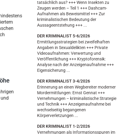
tatsächlich aus? +++ Wenn Insekten zu
n
Zeugen werden – Teil 1 +++ Dashcam-
Aufnahmen als Beweismittel +++ Zur
mindestens
kriminalistischen Bedeutung der
iertem
Aussageentstehung +++ ...
aschen
rch
DER KRIMINALIST 5-6/2026
Ermittlungsstrategien bei zweifelhaften
Angaben in Sexualdelikten +++ Private
Videoaufnahmen: Verwertung und
Veröffentlichung +++ Kryptoforensik:
Analyse nach der Anzeigenaufnahme +++
Eigensicherung ...
höhe
DER KRIMINALIST 3-4/2026
Erinnerung an einen Wegbereiter moderner
ährigen
Mordermittlungen: Ernst Gennat +++
 und
Vernehmungen – kriminalistische Strategie
und Technik +++ Anzeigenaufnahme bei
wechselseitig begangenen
Körperverletzungen ...
DER KRIMINALIST 1-2/2026
Vernehmungen als Informationsspuren im