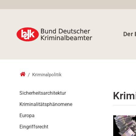
Der
Kriminalpolitik
N
Krimi
Sicherheitsarchitektur
a
Kriminalitätsphänomene
v
i
Europa
g
a
Eingriffsrecht
t