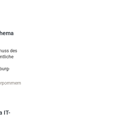
Thema
huss des
ntliche
burg-
orpommern
 IT-