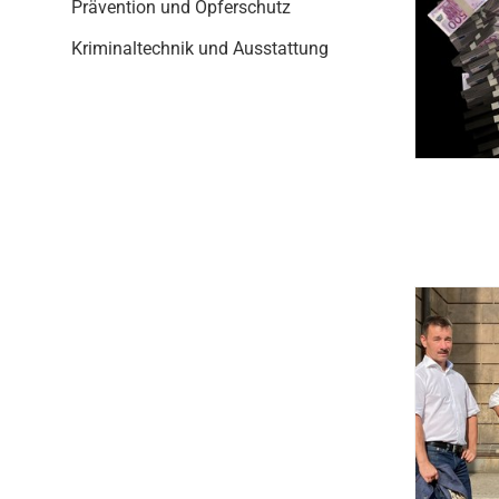
i
Prävention und Opferschutz
o
Kriminaltechnik und Ausstattung
n