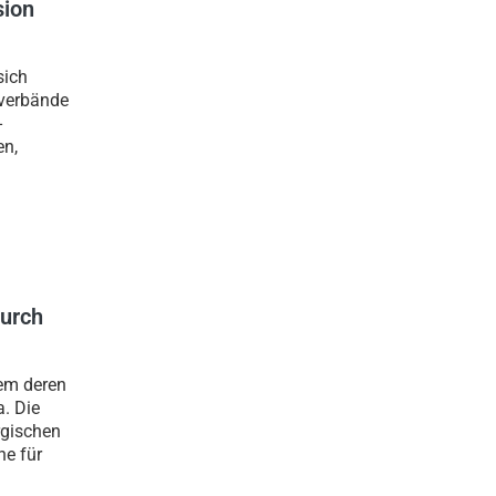
sion
sich
sverbände
-
en,
durch
lem deren
. Die
rgischen
he für