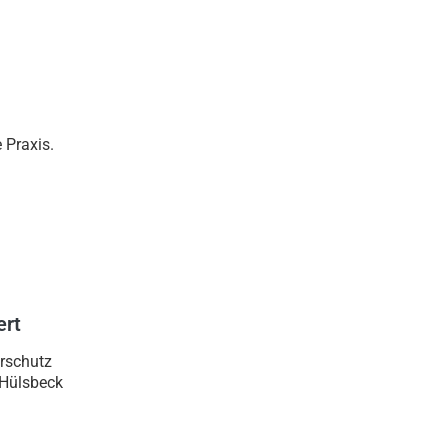
 Praxis.
ert
erschutz
s Hülsbeck