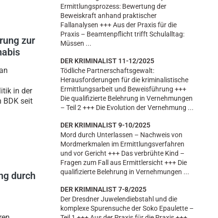
Ermittlungsprozess: Bewertung der
Beweiskraft anhand praktischer
Fallanalysen +++ Aus der Praxis für die
Praxis – Beamtenpflicht trifft Schulalltag:
rung zur
Müssen ...
nabis
DER KRIMINALIST 11-12/2025
 an
Tödliche Partnerschaftsgewalt:
Herausforderungen für die kriminalistische
Ermittlungsarbeit und Beweisführung +++
tik in der
Die qualifizierte Belehrung in Vernehmungen
 BDK seit
– Teil 2 +++ Die Evolution der Vernehmung ...
DER KRIMINALIST 9-10/2025
Mord durch Unterlassen – Nachweis von
Mordmerkmalen im Ermittlungsverfahren
und vor Gericht +++ Das verbrühte Kind –
Fragen zum Fall aus Ermittlersicht +++ Die
qualifizierte Belehrung in Vernehmungen ...
ng durch
DER KRIMINALIST 7-8/2025
Der Dresdner Juwelendiebstahl und die
komplexe Spurensuche der Soko Epaulette –
ren
Teil 1 +++ Aus der Praxis für die Praxis +++