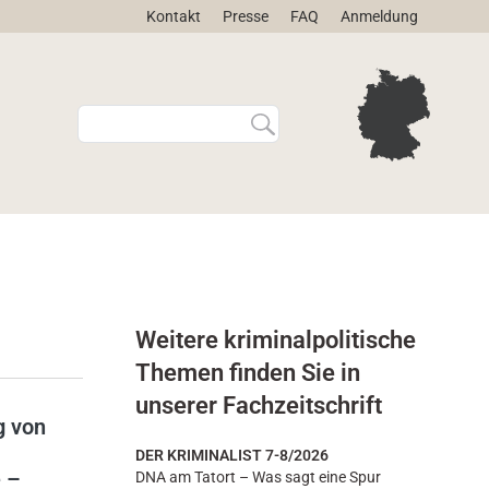
Kontakt
Presse
FAQ
Anmeldung
W
E
e
r
b
w
s
e
i
i
t
t
e
e
d
r
u
t
r
e
Weitere kriminalpolitische
c
S
h
u
Themen finden Sie in
s
c
unserer Fachzeitschrift
u
h
g von
c
e
DER KRIMINALIST 7-8/2026
h
…
 –
DNA am Tatort – Was sagt eine Spur
e