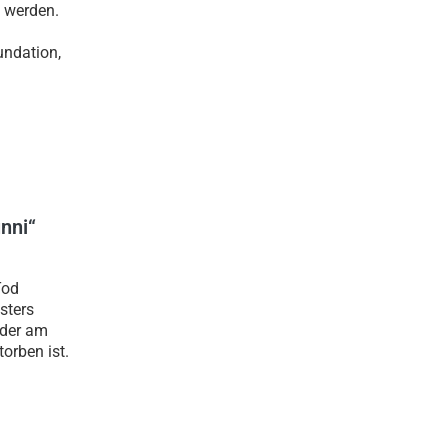
 werden.
ndation,
nni“
Tod
sters
 der am
orben ist.