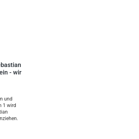
bastian
in - wir
en und
 1 wird
tian
inziehen.