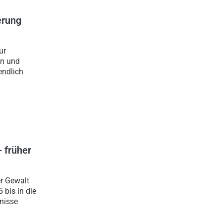
erung
ur
en und
endlich
- früher
er Gewalt
 bis in die
nisse