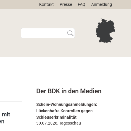
Kontakt
Presse
FAQ
Anmeldung
W
E
e
r
b
w
s
e
i
i
t
t
e
e
d
r
u
t
r
e
Der BDK in den Medien
c
S
h
u
s
c
Schein-Wohnungsanmeldungen:
u
h
Lückenhafte Kontrollen gegen
 mit
c
e
Schleuserkriminalität
en
h
…
30.07.2026, Tagesschau
e