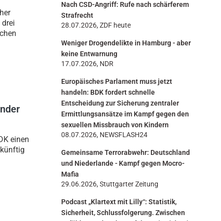
Nach CSD-Angriff: Rufe nach schärferem
n
her
Strafrecht
 drei
28.07.2026, ZDF heute
ichen
Weniger Drogendelikte in Hamburg - aber
keine Entwarnung
17.07.2026, NDR
Europäisches Parlament muss jetzt
handeln: BDK fordert schnelle
Entscheidung zur Sicherung zentraler
ender
Ermittlungsansätze im Kampf gegen den
sexuellen Missbrauch von Kindern
08.07.2026, NEWSFLASH24
BDK einen
künftig
Gemeinsame Terrorabwehr: Deutschland
und Niederlande - Kampf gegen Mocro-
Mafia
29.06.2026, Stuttgarter Zeitung
Podcast „Klartext mit Lilly“: Statistik,
Sicherheit, Schlussfolgerung. Zwischen