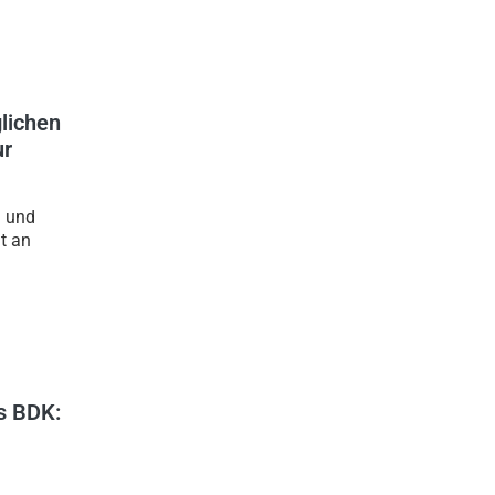
lichen
ur
g und
t an
s BDK: