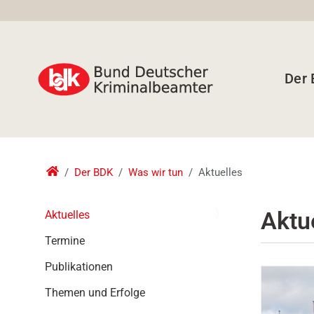
Der
Der BDK
Was wir tun
Aktuelles
N
Aktu
Aktuelles
a
Termine
v
i
Publikationen
g
a
Themen und Erfolge
t