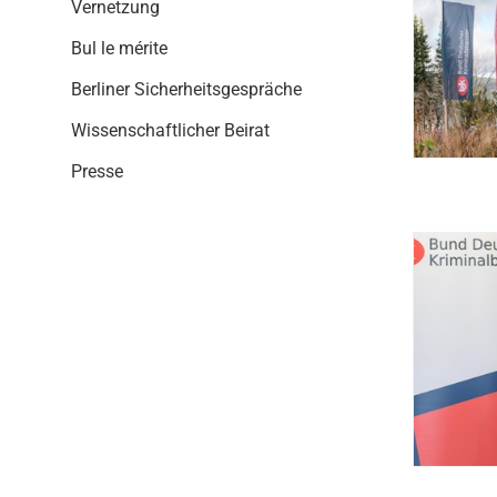
i
Vernetzung
o
Bul le mérite
n
Berliner Sicherheitsgespräche
Wissenschaftlicher Beirat
Presse